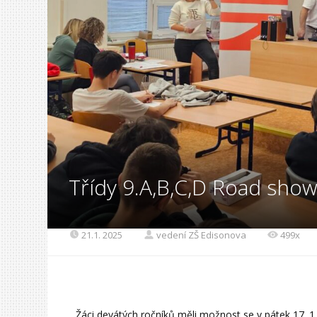
Třídy 9.A,B,C,D Road show
21.1. 2025
vedení ZŠ Edisonova
499x
Žáci devátých ročníků měli možnost se v pátek 17. 1.