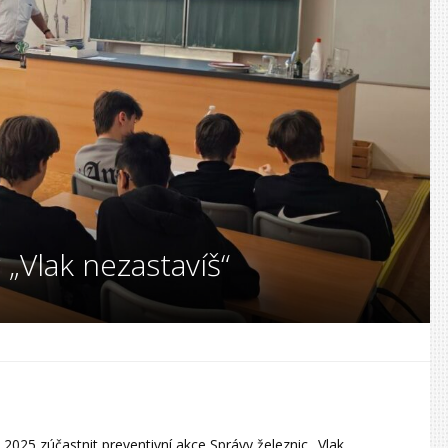
 „Vlak nezastavíš“
 2025 zúčastnit preventivní akce Správy železnic „Vlak