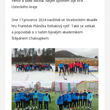
Yehor a Bílek Michal. Nejen sportem žije RFA
Ústeckého kraje.
Dne 17.prosince 2024 navštívili ve Strašnickém divadle
hru František Plánička fotbalový rytíř. Také se setkali
a popovídali si s naším bývalým akademikem
Štěpánem Chaloupkem.