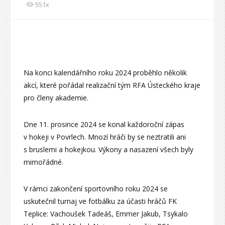
551x
Na konci kalendářního roku 2024 proběhlo několik
akcí, které pořádal realizační tým RFA Ústeckého kraje
pro členy akademie.
Dne 11. prosince 2024 se konal každoroční zápas
v hokeji v Povrlech. Mnozí hráči by se neztratili ani
s bruslemi a hokejkou. Výkony a nasazení všech byly
mimořádné.
V rámci zakončení sportovního roku 2024 se
uskutečnil turnaj ve fotbálku za účasti hráčů FK
Teplice: Vachoušek Tadeáš, Emmer Jakub, Tsykalo