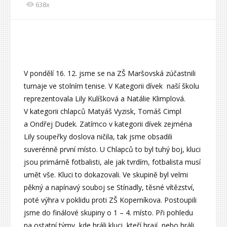
638x
V pondělí 16. 12. jsme se na ZŠ Maršovská zúčastnili
turnaje ve stolním tenise. V Kategorii dívek naší školu
reprezentovala Lily Kulíšková a Natálie Klimplová.
V kategorii chlapců Matyáš Vyzisk, Tomáš Cimpl
a Ondřej Dudek. Zatímco v kategorii dívek zejména
Lily soupeřky doslova ničila, tak jsme obsadili
suverénně první místo. U Chlapců to byl tuhý boj, kluci
jsou primárně fotbalisti, ale jak tvrdím, fotbalista musí
umět vše. Kluci to dokazovali. Ve skupině byl velmi
pěkný a napínavý souboj se Stínadly, těsné vítězství,
poté výhra v poklidu proti ZŠ Koperníkova. Postoupili
jsme do finálové skupiny o 1 – 4. místo. Při pohledu
na ostatní týmy, kde hráli kluci, kteří hrají, nebo hráli