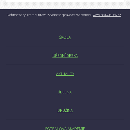
Tvoříme weby, které si hravě zvládnete spravovat svépomocí.
www.NADOHLED.cz
ŠKOLA
ÚŘEDNÍ DESKA
AKTUALITY
JÍDELNA
DRUŽINA
FOTBALOVÁ AKADEMIE