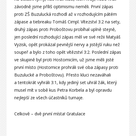
závodně jsme příliš optimismu neměli. První zápas
proti ZŠ Buzulucká rozhodl až v rozhodujícím pátém
zápase a tiebreaku Tomáš Cimpl. Vítezství 3:2 na sety,
druhý zápas proti Proboštovu probíhal uplně stejně,
jen poslední rozhodující zápas měl ve své režii Matyáš
Vyzisk, opět prokázal pevnější nervy a jistější ruku než
soupeř a bylo z toho opět vítězství 3:2. Poslední zápas
ve skupině byl proti Hostomicím, už jsme měli jisté
první místo (Hostomice prohráli své oba zápasy proti
Buzulucké a Proboštovu). Přesto kluci nezaváhali
a tentokrát vyhráli 3:1, kdy jediný set uhrál žák, který
musel mít v sobě kus Petra Korbela a byl opravdu
nejlepší ze všech účastníků turnaje.
Celkově – dvě první místa! Gratulace