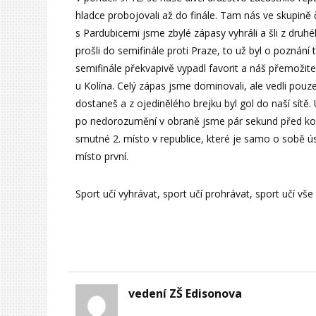
hladce probojovali až do finále. Tam nás ve skupině
s Pardubicemi jsme zbylé zápasy vyhráli a šli z druh
prošli do semifinále proti Praze, to už byl o poznání
semifinále překvapivě vypadl favorit a náš přemožit
u Kolína. Celý zápas jsme dominovali, ale vedli pouze
dostaneš a z ojedinělého brejku byl gol do naší sítě.
po nedorozumění v obraně jsme pár sekund před konc
smutné 2. místo v republice, které je samo o sobě 
místo první.
Sport učí vyhrávat, sport učí prohrávat, sport učí vše
vedení ZŠ Edisonova