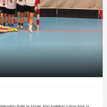
blikového finále ve futsale. Přes kvalifikaci v Plzni jsme se