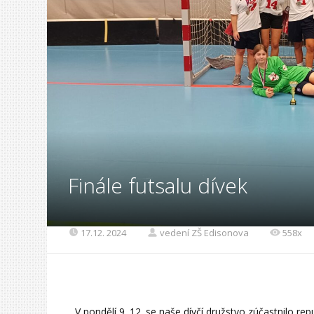
Finále futsalu dívek
17.12. 2024
vedení ZŠ Edisonova
558x
V pondělí 9. 12. se naše dívčí družstvo zúčastnilo repu