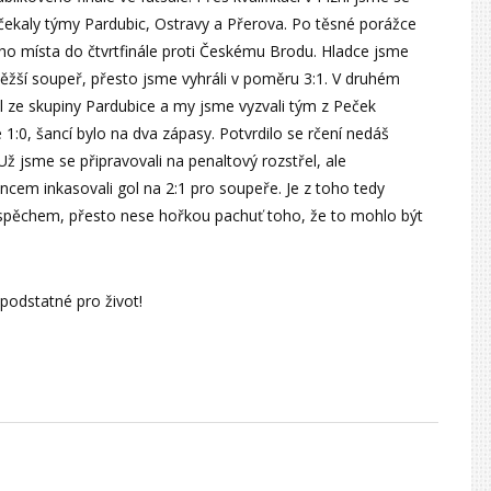
 čekaly týmy Pardubic, Ostravy a Přerova. Po těsné porážce
ého místa do čtvrtfinále proti Českému Brodu. Hladce jsme
 těžší soupeř, přesto jsme vyhráli v poměru 3:1. V druhém
el ze skupiny Pardubice a my jsme vyzvali tým z Peček
 1:0, šancí bylo na dva zápasy. Potvrdilo se rčení nedáš
 Už jsme se připravovali na penaltový rozstřel, ale
em inkasovali gol na 2:1 pro soupeře. Je z toho tedy
úspěchem, přesto nese hořkou pachuť toho, že to mohlo být
 podstatné pro život!