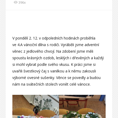
396x
V pondělí 2. 12. v odpoledních hodinách proběhla
ve 4.A vánoční dílna s rodiči. Vyráběli jsme adventní
věnec z jedlového chvojí. Na zdobení jsme měli
spoustu krásných ozdob, lesklých i dřevěných a každý
si mohl vybrat podle svého vkusu. K práci jsme si
uvařili švestkový čaj s vanilkou a k němu zakousli
výborné ovesné sušenky. Věnce se povedly a budou
nám na svátečních stolech vonět celé vánoce.