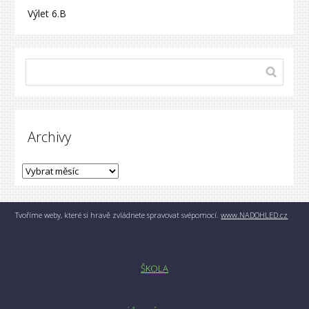
Výlet 6.B
Archivy
Tvoříme weby, které si hravě zvládnete spravovat svépomocí.
www.NADOHLED.cz
ŠKOLA