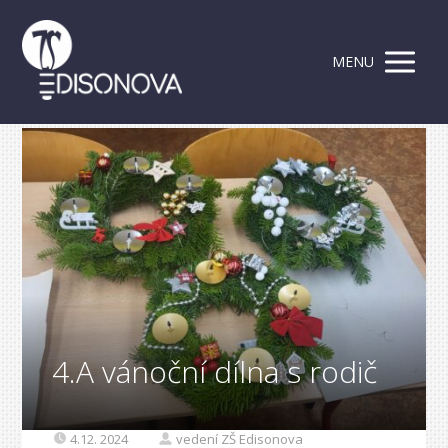
MENU
4.A vánoční dílna s rodič
4.12. 2024
vedení ZŠ Edisonova