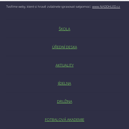
Tvoříme weby, které si hravě zvládnete spravovat svépomocí.
www.NADOHLED.cz
ŠKOLA
ÚŘEDNÍ DESKA
AKTUALITY
JÍDELNA
DRUŽINA
FOTBALOVÁ AKADEMIE