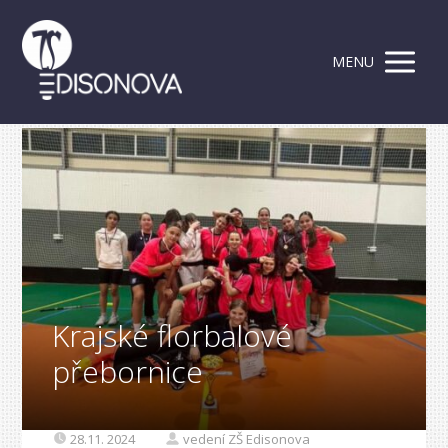
MENU
Krajské florbalové
přebornice
28.11. 2024
vedení ZŠ Edisonova