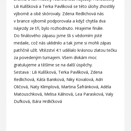
Lili Kulíšková a Terka Pavlíková se této úlohy zhostlily
výborně a obě skórovaly. Zdena Redlichová nás
v brance výborně podporovala a když chytila dva
nájezdy ze tří, bylo rozhodnuto. Hrajeme finále.
Do finálového zápasu jsme šli s vědomím jisté
medaile, což nás uklidnilo a tak jsme si mohli zápas
patřičně užít. Vítězství 4:1 udělalo krásnou zlatou tečku
za povedeným turnajem. Všem dívkám moc
gratulujeme a těšíme se na další úspěchy.
Sestava : Lili Kulíšková, Terka Pavlíková, Zdena
Redlichová, Káťa Baniková, Niky Kovalová, Adri
Oličová, Naty Klimplová, Martina Šafránková, Adéla
Matouschková, Melisa Kálnová, Lea Parasková, Valy
Dufková, Bára Hrdličková