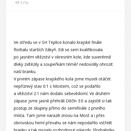
577x
Ve středu se v SH Teplice konalo krajské finále
florbalu starších žákyň. Edi se sem kvalifikovala
po jasném vítězství v okresním kole, kde suverénně
dívky zvítězily a soupeřkám téměř nedovolily ohrozit
naší branku.
V prvním zápase krajského kola jsme museli otáčet
nepříznivý stav 0:1 s Mostem, což se podařilo
a vítězství 2:1 nám dodalo sebevědomí. Ve druhém
zápase jsme jasně přehráli Děčín 3:0 a zajistili si tak
postup ze skupiny přímo do semifinále z prvního
místa. Tam jsme narazili znovu na Most a i přes
obrovskou herní převahu se nám nepodařilo vstřelit
branku a tak musely rozhodnout nájezdy. Florbalistky