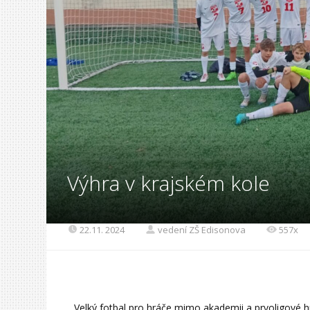
Výhra v krajském kole
22.11. 2024
vedení ZŠ Edisonova
557x
Velký fotbal pro hráče mimo akademii a prvoligové h