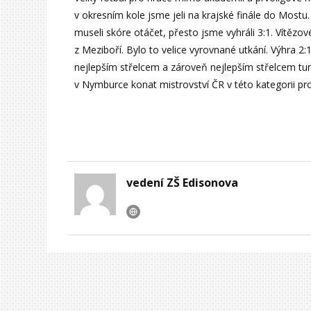
v okresním kole jsme jeli na krajské finále do Mostu
museli skóre otáčet, přesto jsme vyhráli 3:1. Vítězové
z Meziboří. Bylo to velice vyrovnané utkání. Výhra 2:
nejlepším střelcem a zároveň nejlepším střelcem tur
v Nymburce konat mistrovství ČR v této kategorii pro
vedení ZŠ Edisonova