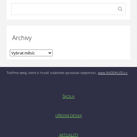
Archivy
Tvoříme weby, které si hravě zvládnete spravovat svépomocí.
www.NADOHLED.cz
ŠKOLA
ÚŘEDNÍ DESKA
AKTUALITY