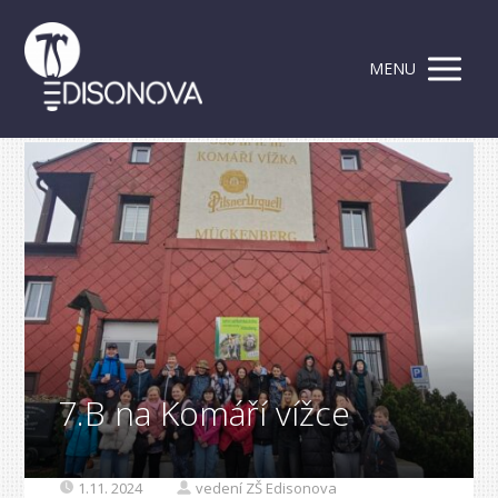
MENU
7.B na Komáří vížce
1.11. 2024
vedení ZŠ Edisonova