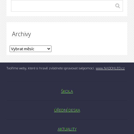
Archivy
Tvoříme weby, které si hravě zvládnete spravovat svépomocí.
www.NADOHLED.cz
ŠKOLA
ÚŘEDNÍ DESKA
AKTUALITY