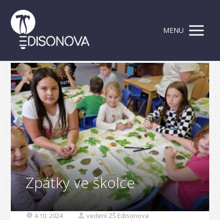
MENU
Zpátky ve školce
4.10. 2024
vedení ZŠ Edisonova