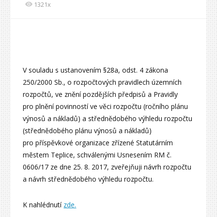
1321x
V souladu s ustanovením §28a, odst. 4 zákona
250/2000 Sb., o rozpočtových pravidlech územních
rozpočtů, ve znění pozdějších předpisů a Pravidly
pro plnění povinností ve věci rozpočtu (ročního plánu
výnosů a nákladů) a střednědobého výhledu rozpočtu
(střednědobého plánu výnosů a nákladů)
pro příspěvkové organizace zřízené Statutárním
městem Teplice, schválenými Usnesením RM č.
0606/17 ze dne 25. 8. 2017, zveřejňuji návrh rozpočtu
a návrh střednědobého výhledu rozpočtu.
K nahlédnutí
zde.