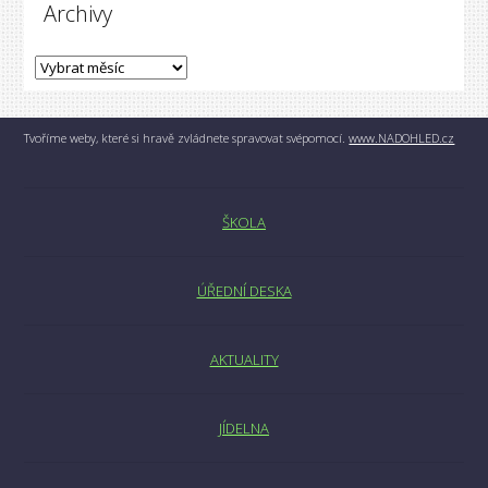
Archivy
Tvoříme weby, které si hravě zvládnete spravovat svépomocí.
www.NADOHLED.cz
ŠKOLA
ÚŘEDNÍ DESKA
AKTUALITY
JÍDELNA