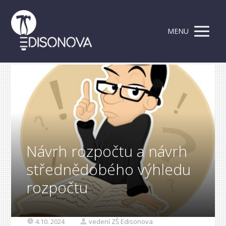
MENU
Návrh rozpočtu a návrh
střednědobého výhledu
rozpočtu
4.10. 2024
vedení ZŠ Edisonova