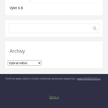
Výlet 6.B
Archivy
Tvoříme weby, které si hravě zvládnete spravovat svépomocí.
www.NADOHLED.cz
ŠKOLA