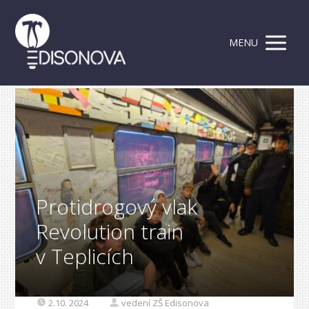
MENU
Protidrogový vlak
Revolution train
v Teplicích
2.10. 2024
vedení ZŠ Edisonova