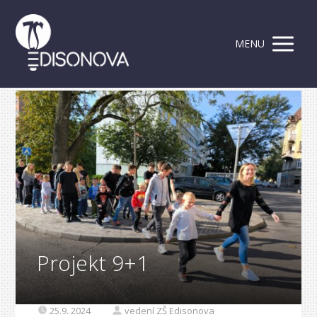
MENU
Projekt 9+1
25.9. 2024
vedení ZŠ Edisonova