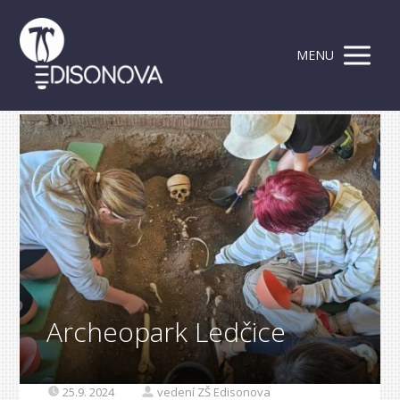
MENU
Archeopark Ledčice
25.9. 2024
vedení ZŠ Edisonova