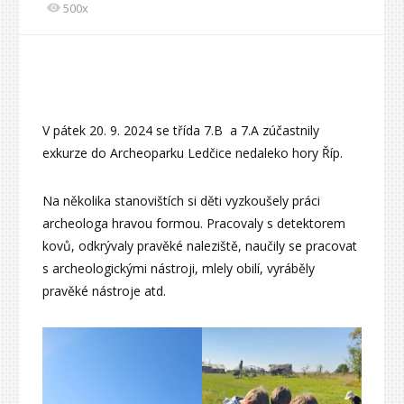
500x
V pátek 20. 9. 2024 se třída 7.B a 7.A zúčastnily
exkurze do Archeoparku Ledčice nedaleko hory Říp.
Na několika stanovištích si děti vyzkoušely práci
archeologa hravou formou. Pracovaly s detektorem
kovů, odkrývaly pravěké naleziště, naučily se pracovat
s archeologickými nástroji, mlely obilí, vyráběly
pravěké nástroje atd.