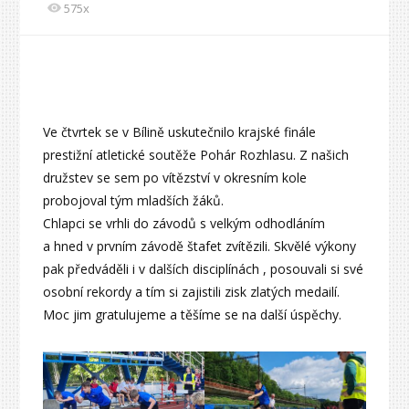
575x
Ve čtvrtek se v Bílině uskutečnilo krajské finále
prestižní atletické soutěže Pohár Rozhlasu. Z našich
družstev se sem po vítězství v okresním kole
probojoval tým mladších žáků.
Chlapci se vrhli do závodů s velkým odhodláním
a hned v prvním závodě štafet zvítězili. Skvělé výkony
pak předváděli i v dalších disciplínách , posouvali si své
osobní rekordy a tím si zajistili zisk zlatých medailí.
Moc jim gratulujeme a těšíme se na další úspěchy.