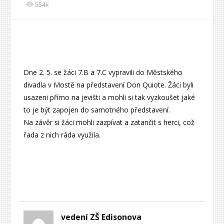
554x
Dne 2. 5. se žáci 7.B a 7.C vypravili do Městského
divadla v Mostě na představení Don Quiote. Žáci byli
usazeni přímo na jevišti a mohli si tak vyzkoušet jaké
to je být zapojen do samotného představení.
Na závěr si žáci mohli zazpívat a zatančit s herci, což
řada z nich ráda využila.
vedení ZŠ Edisonova