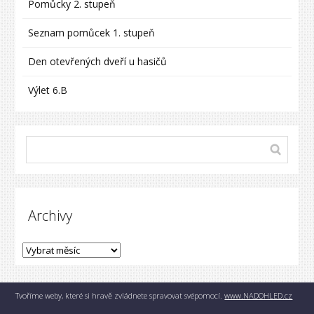
Pomůcky 2. stupeň
Seznam pomůcek 1. stupeň
Den otevřených dveří u hasičů
Výlet 6.B
Archivy
Tvoříme weby, které si hravě zvládnete spravovat svépomocí.
www.NADOHLED.cz