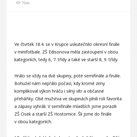
764x
Ve čtvrtek 18.4. se v Krupce uskutečnilo okresní finále
v minifotbale. ZŠ Edisonova měla zastoupení v obou
kategoriích, tedy 6, 7. třídy a také ve starší 8, 9. třídy.
Hrálo se vždy na dvě skupiny, poté semifinále a finále.
Bohužel nám nepřálo počasí, kdy kromě zimy
komplikoval výkon hráču i silný vítr a občasné
přeháňky. Obě mužstva ve skupinách plnili roli favorita
a zápasy vyhráli. V semifinále mladších jsme porazili
ZŠ Osek a starší ZŠ Hostomice. Šli jsme do finále
v obou kategoriích.