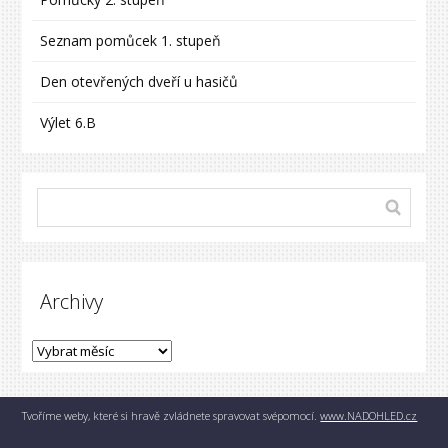
Seznam pomůcek 1. stupeň
Den otevřených dveří u hasičů
Výlet 6.B
Archivy
Tvoříme weby, které si hravě zvládnete spravovat svépomocí.
www.NADOHLED.cz