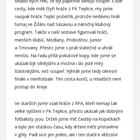
Mladší bych řekl, že byl papírově silnější soupeř z Bílé
cesty, kde měli čtyři hráče z FK Teplice, my jsme
naopak hráče Teplic pošetřili, protože nedávno hráli
turnaj ve Žďáru nad Sázavou a náročný klubový
program. Takže v naší sestave figurovali hráči,
menších klubů, Modlany, Proboštov, Junior
a Trnovany. Přesto jsme s prali statečně a uhráli
remízu. Na řadu přišli pokutové kopy, kde jsme se
ukázali být silnějšími a možná i do jisté míry
šťastnějšími, než soupeř. Vyhráli jsme tedy okresní
finále v minifotbale. Tím cesta končí, u mladších není
postup do Kraje.
Ve starších jsme vzali hráče z RFA, kteří nemají tak
velké vytížení v FK Teplice, přesto ukázali jak dobrými
fotbalisty jsou. Drželi jsme míč častěji na kopačkách
a bylo jen otázkou času, kdy držení míče přetavíme
v góly. Padl sice jen jeden, ale i ten stačil k vítězství