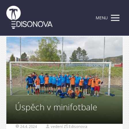
MENU
Úspěch v minifotbale
24.4. 2024
vedení ZŠ Edisonova