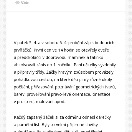
804x
V pátek 5. 4. a v sobotu 6. 4. proběhl zápis budoucích
prvňáčků. První den ve 14 hodin se otevřely dveře
a předškoláčci v doprovodu maminek a tatínků
absolvovali zápis do 1. ročníku. Paní učitelky vyzdobily
a připravily třídy. Žáčky hravým způsobem provázely
pohádkovou cestou, na které děti plnily různé úkoly –
počítání, přiřazování, poznávání geometrických tvarů,
barev, prověřování pravo-levé orientace, orientace
v prostoru, malování apod.
Každý zapsaný žáček si za odměnu odnesl dárečky
a pamětní list. Byly to velmi příjemné chvilky
a doufáme, že si všechny děti svůj první školní