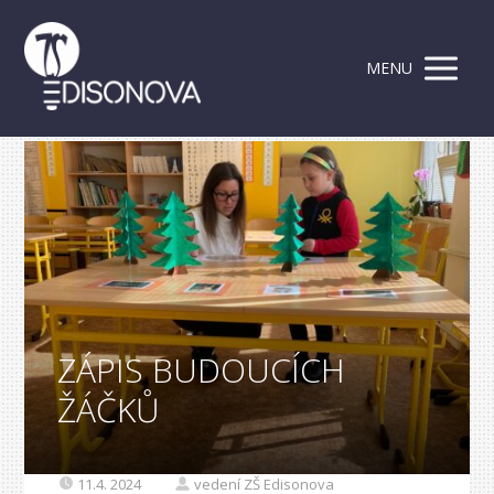
MENU
ZÁPIS BUDOUCÍCH
ŽÁČKŮ
11.4. 2024
vedení ZŠ Edisonova