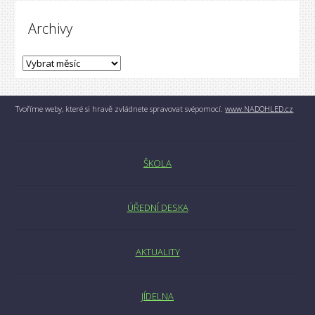
Archivy
Tvoříme weby, které si hravě zvládnete spravovat svépomocí.
www.NADOHLED.cz
ŠKOLA
ÚŘEDNÍ DESKA
AKTUALITY
JÍDELNA