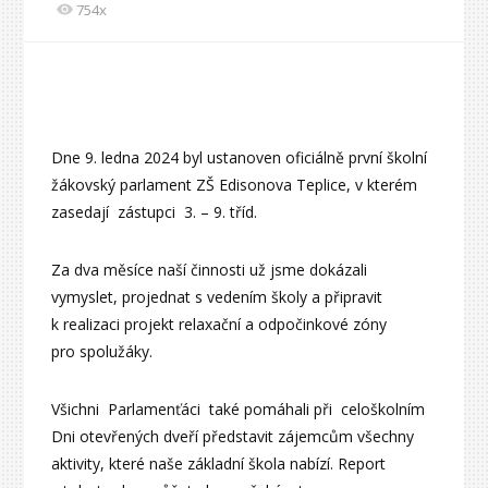
754x
Dne 9. ledna 2024 byl ustanoven oficiálně první školní
žákovský parlament ZŠ Edisonova Teplice, v kterém
zasedají zástupci 3. – 9. tříd.
Za dva měsíce naší činnosti už jsme dokázali
vymyslet, projednat s vedením školy a připravit
k realizaci projekt relaxační a odpočinkové zóny
pro spolužáky.
Všichni Parlamenťáci také pomáhali při celoškolním
Dni otevřených dveří představit zájemcům všechny
aktivity, které naše základní škola nabízí. Report