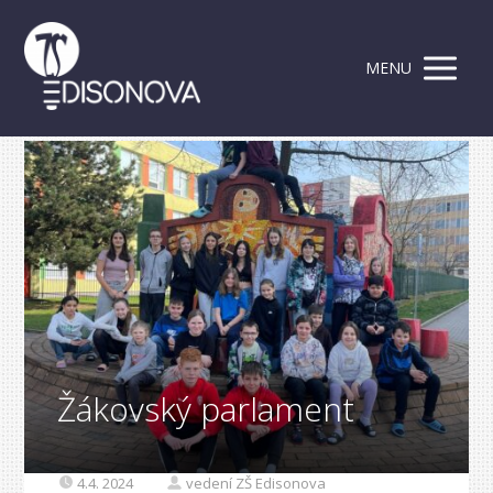
MENU
Žákovský parlament
4.4. 2024
vedení ZŠ Edisonova