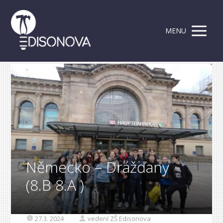
MENU
Německo – Drážďany
(8.B 8.A )
27.3. 2024
vedení ZŠ Edisonova