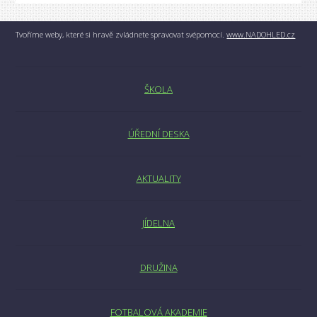
Tvoříme weby, které si hravě zvládnete spravovat svépomocí.
www.NADOHLED.cz
ŠKOLA
ÚŘEDNÍ DESKA
AKTUALITY
JÍDELNA
DRUŽINA
FOTBALOVÁ AKADEMIE