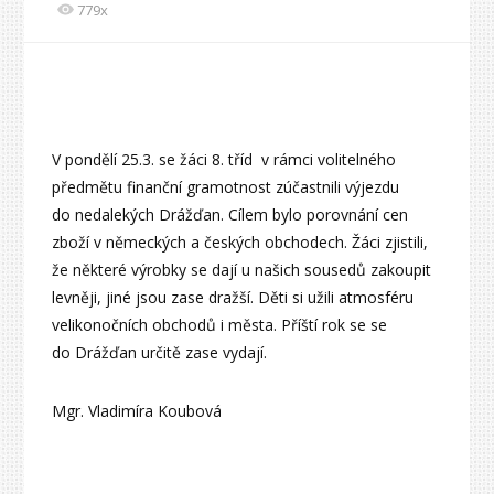
779x
V pondělí 25.3. se žáci 8. tříd v rámci volitelného
předmětu finanční gramotnost zúčastnili výjezdu
do nedalekých Drážďan. Cílem bylo porovnání cen
zboží v německých a českých obchodech. Žáci zjistili,
že některé výrobky se dají u našich sousedů zakoupit
levněji, jiné jsou zase dražší. Děti si užili atmosféru
velikonočních obchodů i města. Příští rok se se
do Drážďan určitě zase vydají.
Mgr. Vladimíra Koubová