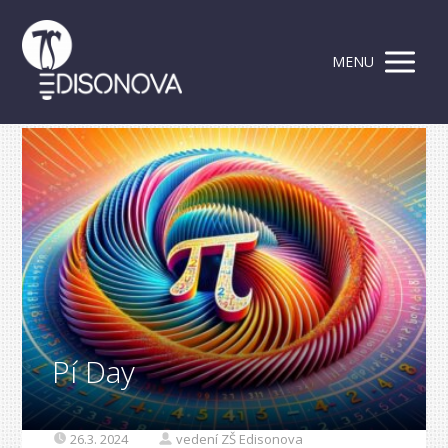
MENU
Pí Day
26.3. 2024
vedení ZŠ Edisonova