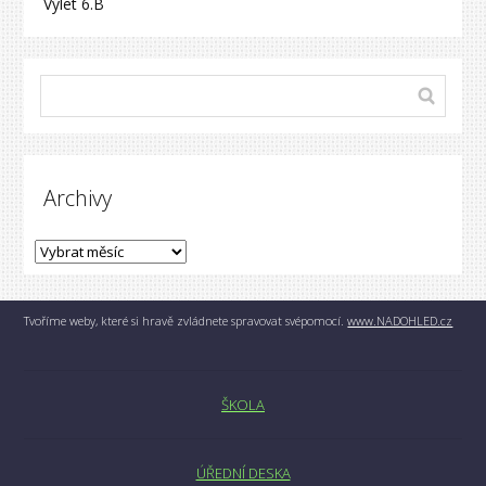
Výlet 6.B
Archivy
Tvoříme weby, které si hravě zvládnete spravovat svépomocí.
www.NADOHLED.cz
ŠKOLA
ÚŘEDNÍ DESKA