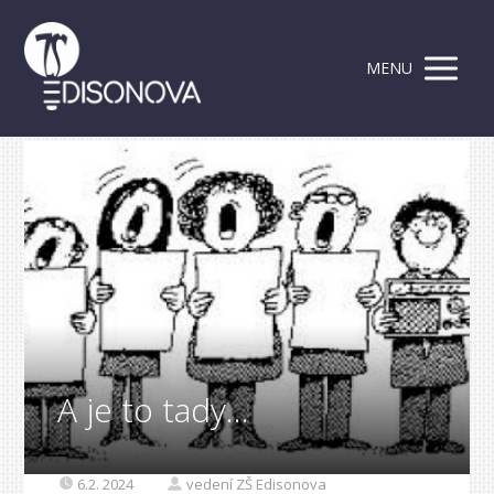
MENU
A je to tady…
6.2. 2024
vedení ZŠ Edisonova