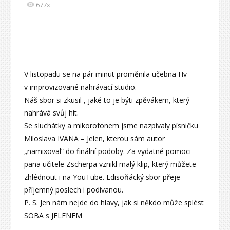
677x
V listopadu se na pár minut proměnila učebna Hv
v improvizované nahrávací studio.
Náš sbor si zkusil , jaké to je býti zpěvákem, který
nahrává svůj hit.
Se sluchátky a mikorofonem jsme nazpívaly písničku
Miloslava IVANA – Jelen, kterou sám autor
„namixoval“ do finální podoby. Za vydatné pomoci
pana učitele Zscherpa vznikl malý klip, který můžete
zhlédnout i na YouTube. Edisoňácký sbor přeje
příjemný poslech i podívanou.
P. S. Jen nám nejde do hlavy, jak si někdo může splést
SOBA s JELENEM