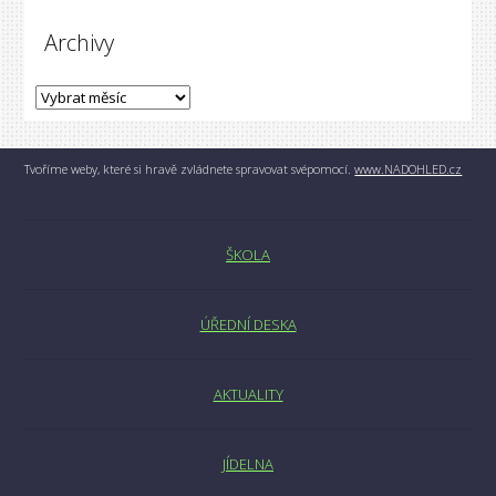
Archivy
Tvoříme weby, které si hravě zvládnete spravovat svépomocí.
www.NADOHLED.cz
ŠKOLA
ÚŘEDNÍ DESKA
AKTUALITY
JÍDELNA