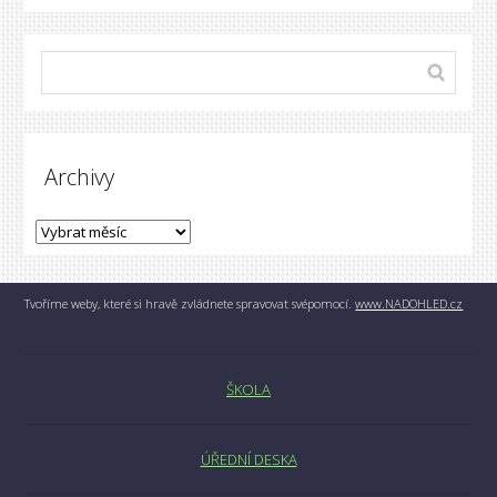
Archivy
Tvoříme weby, které si hravě zvládnete spravovat svépomocí.
www.NADOHLED.cz
ŠKOLA
ÚŘEDNÍ DESKA