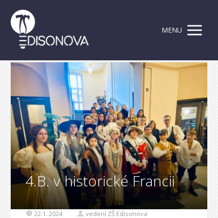
MENU
4.B. v historické Francii
22.1. 2024
vedení ZŠ Edisonova