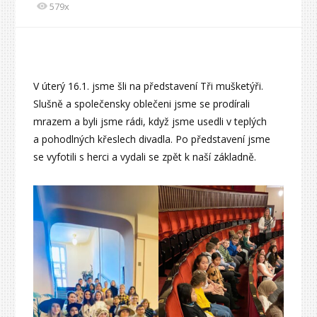
579x
V úterý 16.1. jsme šli na představení Tři mušketýři.
Slušně a společensky oblečeni jsme se prodírali
mrazem a byli jsme rádi, když jsme usedli v teplých
a pohodlných křeslech divadla. Po představení jsme
se vyfotili s herci a vydali se zpět k naší základně.