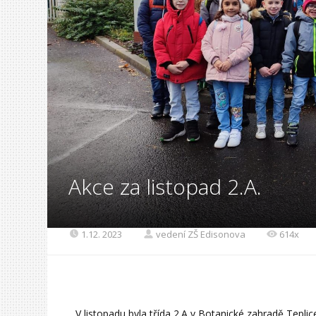
Akce za listopad 2.A.
1.12. 2023
vedení ZŠ Edisonova
614x
V listopadu byla třída 2.A v Botanické zahradě Tepli