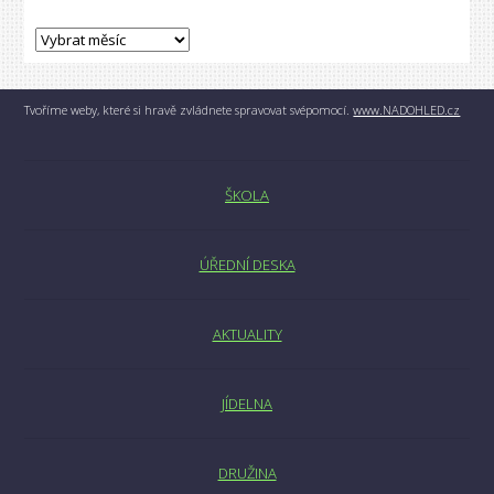
Tvoříme weby, které si hravě zvládnete spravovat svépomocí.
www.NADOHLED.cz
ŠKOLA
ÚŘEDNÍ DESKA
AKTUALITY
JÍDELNA
DRUŽINA