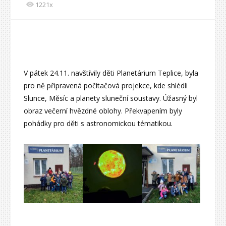
1221x
V pátek 24.11. navštívily děti Planetárium Teplice, byla
pro ně připravená počítačová projekce, kde shlédli
Slunce, Měsíc a planety sluneční soustavy. Úžasný byl
obraz večerní hvězdné oblohy. Překvapením byly
pohádky pro děti s astronomickou tématikou.