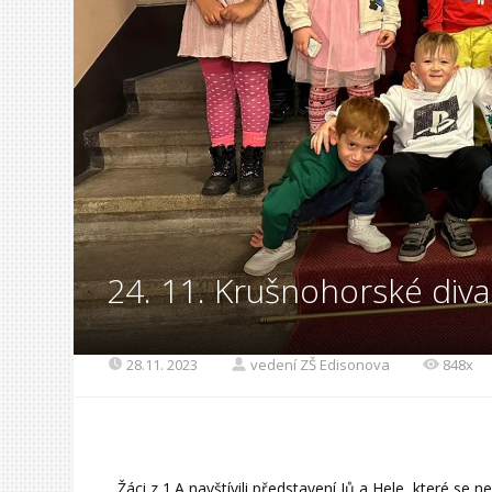
24. 11. Krušnohorské diva
28.11. 2023
vedení ZŠ Edisonova
848x
Žáci z 1.A navštívili představení Jů a Hele, které se n