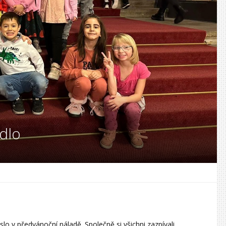
dlo
eslo v předvánoční náladě. Společně si všichni zazpívali