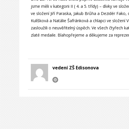
jsme měli v kategorii II ( 4. a 5. třídy) – dívky ve 
ve složení Jiří Paraska, Jakub Brůha a Dezidér Fako, dál
Kulíšková a Natálie Šafránková a chlapci ve složení 
zasloužili o neuvěřitelný úspěch. Ve všech čtyřech kat
zlaté medaile. Blahopřejeme a děkujeme za reprezen
vedení ZŠ Edisonova