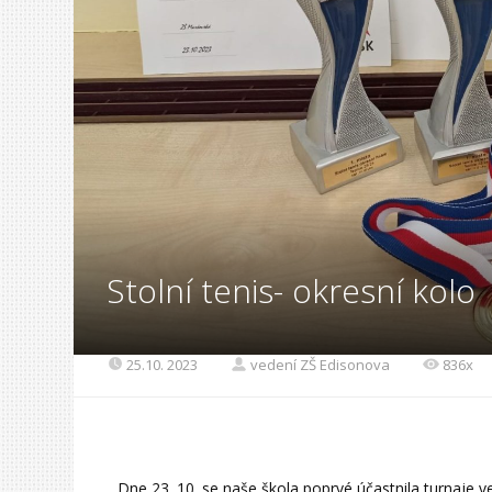
Stolní tenis- okresní kolo
25.10. 2023
vedení ZŠ Edisonova
836x
Dne 23. 10. se naše škola poprvé účastnila turnaje v