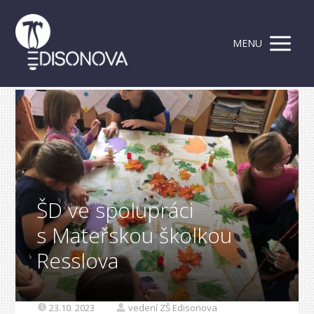
MENU
ŠD ve spolupráci
s Mateřskou školkou
Resslova
23.10. 2023
vedení ZŠ Edisonova