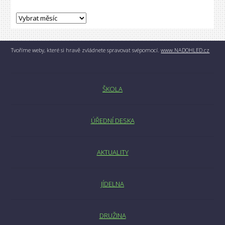
Tvoříme weby, které si hravě zvládnete spravovat svépomocí.
www.NADOHLED.cz
ŠKOLA
ÚŘEDNÍ DESKA
AKTUALITY
JÍDELNA
DRUŽINA