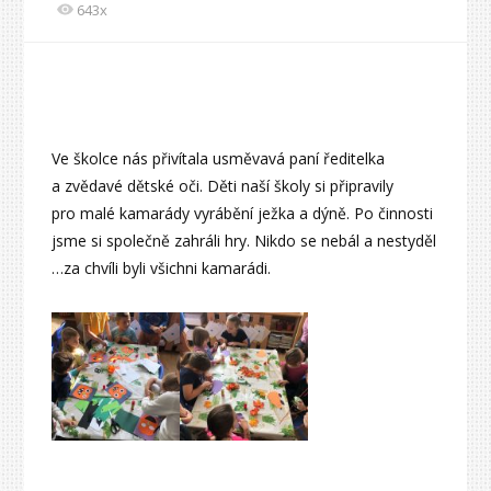
643x
Ve školce nás přivítala usměvavá paní ředitelka
a zvědavé dětské oči. Děti naší školy si připravily
pro malé kamarády vyrábění ježka a dýně. Po činnosti
jsme si společně zahráli hry. Nikdo se nebál a nestyděl
…za chvíli byli všichni kamarádi.