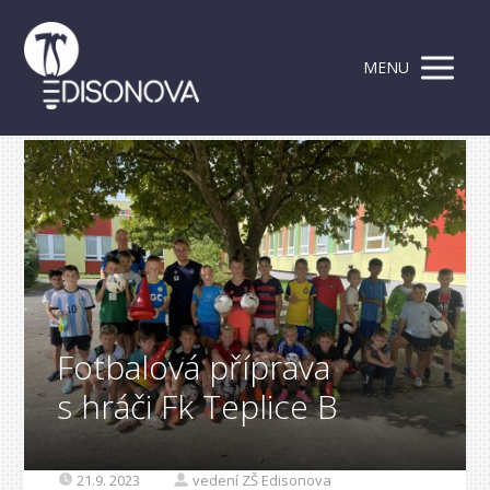
MENU
Fotbalová příprava
s hráči Fk Teplice B
21.9. 2023
vedení ZŠ Edisonova