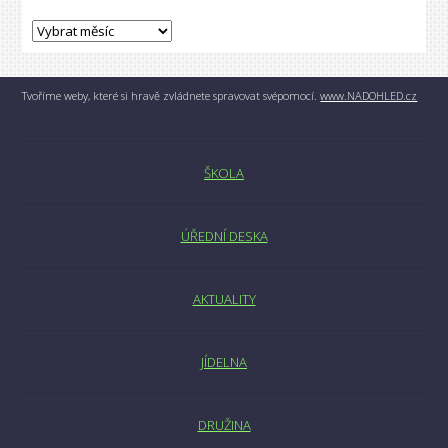
Tvoříme weby, které si hravě zvládnete spravovat svépomocí.
www.NADOHLED.cz
ŠKOLA
ÚŘEDNÍ DESKA
AKTUALITY
JÍDELNA
DRUŽINA