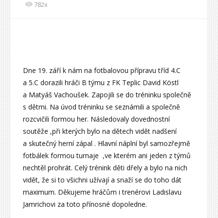
782x
Dne 19. září k nám na fotbalovou přípravu tříd 4.C
a 5.C dorazili hráči B týmu z FK Teplic David Köstl
a Matyáš Vachoušek. Zapojili se do tréninku společně
s dětmi. Na úvod tréninku se seznámili a společně
rozcvičili formou her. Následovaly dovednostní
soutěže ,při kterých bylo na dětech vidět nadšení
a skutečný herní zápal . Hlavní náplní byl samozřejmě
fotbálek formou turnaje ,ve kterém ani jeden z týmů
nechtěl prohrát. Celý trénink děti dřely a bylo na nich
vidět, že si to všichni užívají a snaží se do toho dát
maximum. Děkujeme hráčům i trenérovi Ladislavu
Jamrichovi za toto přínosné dopoledne.