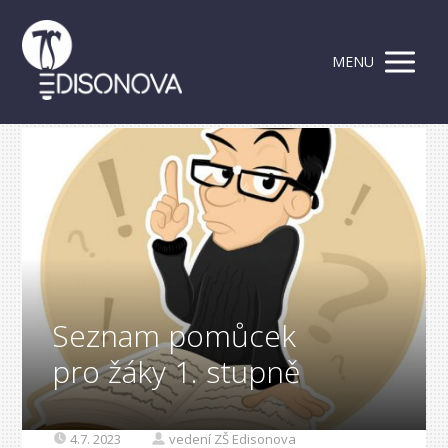
MENU
Seznam pomůcek
pro žáky 1. stupně
4.7. 2023
vedení ZŠ Edisonova