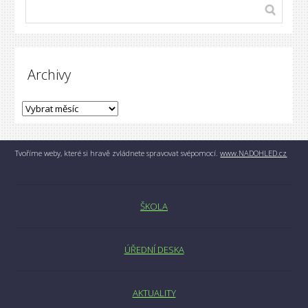
Archivy
Tvoříme weby, které si hravě zvládnete spravovat svépomocí.
www.NADOHLED.cz
ŠKOLA
ÚŘEDNÍ DESKA
AKTUALITY