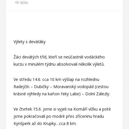
809x
Výlety s deváťáky
Žáci devátých tříd, kteří se neúčastnili vodáckého
kurzu v minulém týdnu absolvovali několik výletů.
Ve středu 14.6. cca 10 km výšlap na rozhlednu
Radejčín – Dubičky – Moravanský vodopád (cestou
krásné výhledy na kaňon řeky Labe) – Dolní Zálezly.
Ve čtvrtek 15.6. jsme si vyjeli na Komáří vížku a poté
jsme pokračovali po modré přes zříceninu hradu
Kynšperk až do Krupky…cca 8 km.