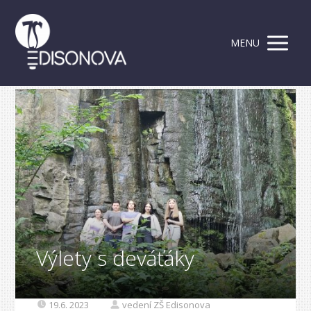
MENU
Výlety s deváťáky
19.6. 2023
vedení ZŠ Edisonova