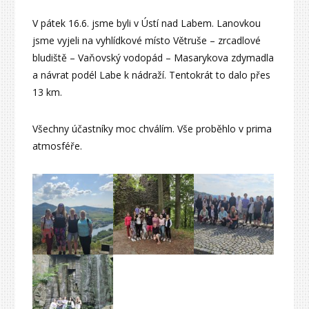
V pátek 16.6. jsme byli v Ústí nad Labem. Lanovkou
jsme vyjeli na vyhlídkové místo Větruše – zrcadlové
bludiště – Vaňovský vodopád – Masarykova zdymadla
a návrat podél Labe k nádraží. Tentokrát to dalo přes
13 km.
Všechny účastníky moc chválím. Vše proběhlo v prima
atmosféře.