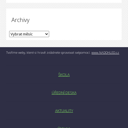
Archivy
Tvoříme weby, které si hravě zvládnete spravovat svépomocí.
www.NADOHLED.cz
ŠKOLA
ÚŘEDNÍ DESKA
AKTUALITY