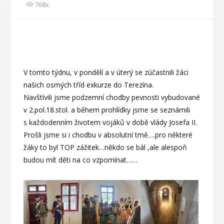
768x
V tomto týdnu, v pondělí a v úterý se zúčastnili žáci
našich osmých tříd exkurze do Terezína.
Navštívili jsme podzemní chodby pevnosti vybudované
v 2.pol.18.stol. a během prohlídky jsme se seznámili
s každodenním životem vojáků v době vlády Josefa II.
Prošli jsme si i chodbu v absolutní tmě….pro některé
žáky to byl TOP zážitek…někdo se bál ,ale alespoň
budou mít děti na co vzpomínat……