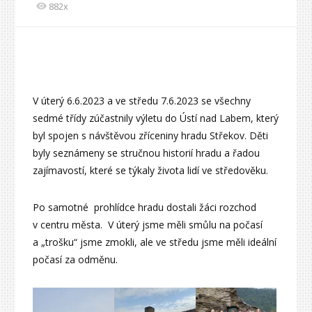
882x
V úterý 6.6.2023 a ve středu 7.6.2023 se všechny
sedmé třídy zúčastnily výletu do Ústí nad Labem, který
byl spojen s návštěvou zříceniny hradu Střekov. Děti
byly seznámeny se stručnou historií hradu a řadou
zajímavostí, které se týkaly života lidí ve středověku.
Po samotné prohlídce hradu dostali žáci rozchod
v centru města. V úterý jsme měli smůlu na počasí
a „trošku“ jsme zmokli, ale ve středu jsme měli ideální
počasí za odměnu.