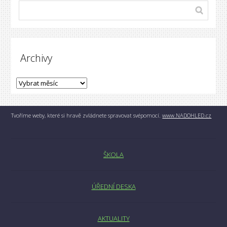
Archivy
Tvoříme weby, které si hravě zvládnete spravovat svépomocí.
www.NADOHLED.cz
ŠKOLA
ÚŘEDNÍ DESKA
AKTUALITY