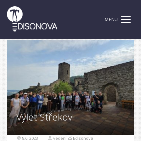
MENU
Výlet Střekov
8.6. 2023
vedení ZŠ Edisonova