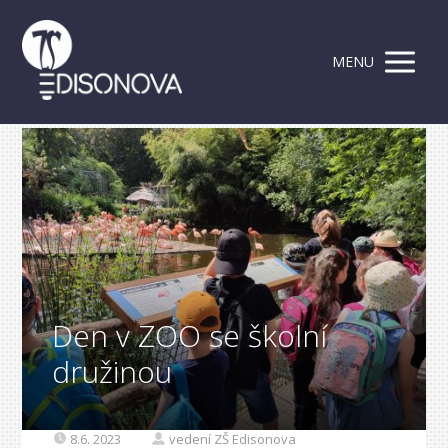
MENU
Den v ZOO se školní
družinou
8.6. 2023
vedení ZŠ Edisonova