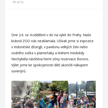
877x
Dne 2.6. se 4.oddělení v do na výlet do Prahy. Naše
krásná ZOO nás nezklamala. Užívali jsme si expozice
v Indonéské džungli, v pavilonu velkých želv nebo
vodního světa s plameňáky a lednimi medvědy.
Nechyběla návštěva herní zóny rezervace Bororo.
Výlet jsme ke spokojenosti dětí ukončili nákupem
suvenýrů.