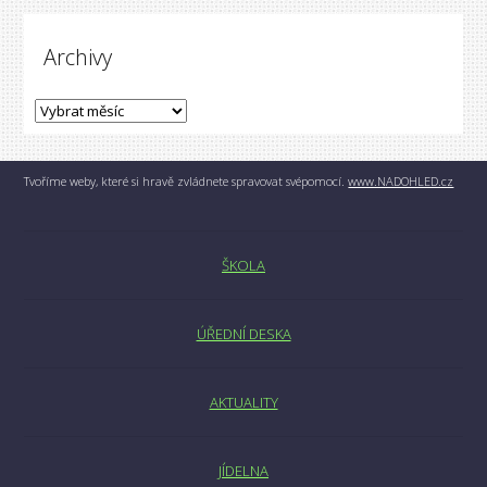
Archivy
Tvoříme weby, které si hravě zvládnete spravovat svépomocí.
www.NADOHLED.cz
ŠKOLA
ÚŘEDNÍ DESKA
AKTUALITY
JÍDELNA