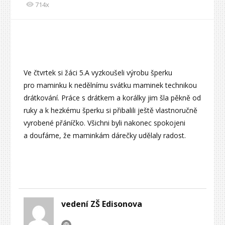
714x
Ve čtvrtek si žáci 5.A vyzkoušeli výrobu šperku
pro maminku k nedělnímu svátku maminek technikou
drátkování. Práce s drátkem a korálky jim šla pěkně od
ruky a k hezkému šperku si přibalili ještě vlastnoručně
vyrobené přáníčko. Všichni byli nakonec spokojeni
a doufáme, že maminkám dárečky udělaly radost.
vedení ZŠ Edisonova