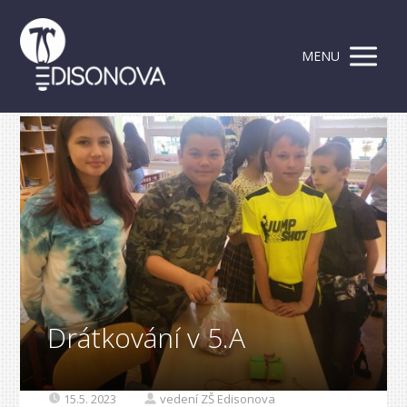
MENU
Drátkování v 5.A
15.5. 2023
vedení ZŠ Edisonova