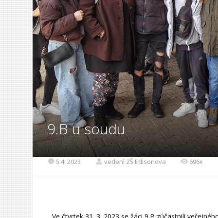
9.B u soudu
5.4. 2023
vedení ZŠ Edisonova
696x
Ve čtvrtek 31. 3. 2023 se žáci 9.B zúčastnili veřejn