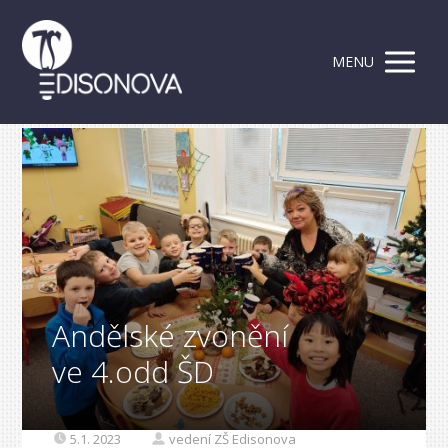
MENU
Andělské zvonění
ve 4.odd ŠD
5.1. 2023
vedení ZŠ Edisonova