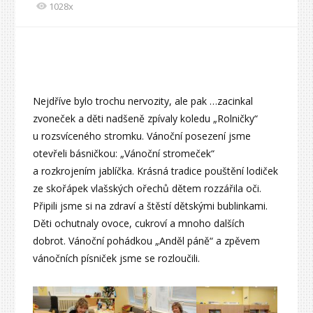
1028x
Nejdříve bylo trochu nervozity, ale pak …zacinkal
zvoneček a děti nadšeně zpívaly koledu „Rolničky“
u rozsvíceného stromku. Vánoční posezení jsme
otevřeli básničkou: „Vánoční stromeček“
a rozkrojením jablíčka. Krásná tradice pouštění lodiček
ze skořápek vlašských ořechů dětem rozzářila oči.
Připili jsme si na zdraví a štěstí dětskými bublinkami.
Děti ochutnaly ovoce, cukroví a mnoho dalších
dobrot. Vánoční pohádkou „Anděl páně“ a zpěvem
vánočních písniček jsme se rozloučili.