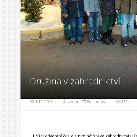
Družina v zahradnictví
1.12. 2022
vedení ZŠ Edisonova
633x
Přišel adventní čas a s ním návštěva zahradnictví u