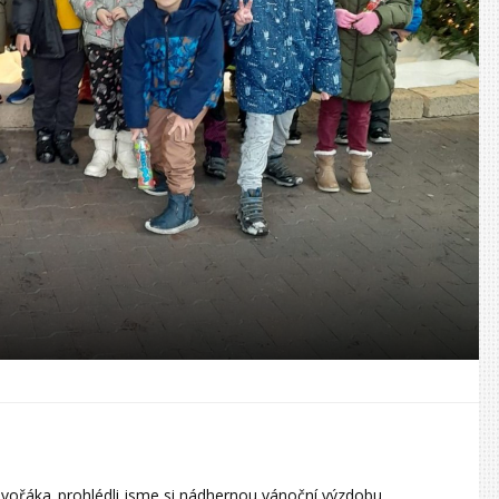
 Dvořáka..prohlédli jsme si nádhernou vánoční výzdobu