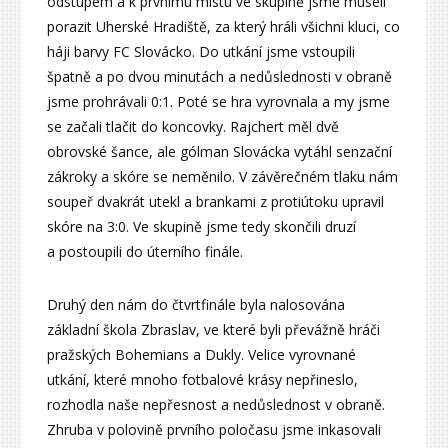
odstupem a k prvnímu místu ve skupině jsme museli
porazit Uherské Hradiště, za který hráli všichni kluci, co
háji barvy FC Slovácko. Do utkání jsme vstoupili
špatně a po dvou minutách a nedůslednosti v obraně
jsme prohrávali 0:1. Poté se hra vyrovnala a my jsme
se začali tlačit do koncovky. Rajchert měl dvě
obrovské šance, ale gólman Slovácka vytáhl senzační
zákroky a skóre se neměnilo. V závěrečném tlaku nám
soupeř dvakrát utekl a brankami z protiútoku upravil
skóre na 3:0. Ve skupině jsme tedy skončili druzí
a postoupili do úterního finále.
Druhý den nám do čtvrtfinále byla nalosována
základní škola Zbraslav, ve které byli převážně hráči
pražských Bohemians a Dukly. Velice vyrovnané
utkání, které mnoho fotbalové krásy nepřineslo,
rozhodla naše nepřesnost a nedůslednost v obraně.
Zhruba v polovině prvního poločasu jsme inkasovali