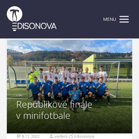
MENU
Republikové finále
v minifotbale
8.11. 2022
vedení ZŠ Edisonova