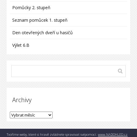
Pomůcky 2. stupeň
Seznam pomůcek 1. stupeň
Den otevřených dveří u hasičů
Výlet 6.B
Archivy
Tvoříme weby, které si hravě zvládnete spravovat svépomocí.
www.NADOHLED.cz