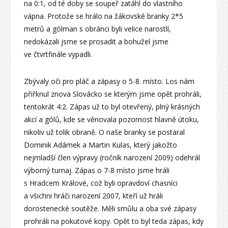
na 0:1, od té doby se soupeř zatáhl do vlastního
vápna. Protože se hrálo na žákovské branky 2*5
metrů a gólman s obránci byli velice narostlí,
nedokázali jsme se prosadit a bohužel jsme
ve čtvrtfinále vypadli.
Zbývaly oči pro pláč a zápasy o 5-8. místo. Los nám
přiřknul znova Slovácko se kterým jsme opět prohráli,
tentokrát 4:2. Zápas už to byl otevřený, plný krásných
akcí a gólů, kde se věnovala pozornost hlavně útoku,
nikoliv už tolik obraně. O naše branky se postaral
Dominik Adámek a Martin Kulas, který jakožto
nejmladší člen výpravy (ročník narození 2009) odehrál
výborný turnaj. Zápas o 7-8 místo jsme hráli
s Hradcem Králové, což byli opravdoví chasníci
a všichni hráči narození 2007, kteří už hráli
dorostenecké soutěže. Měli smůlu a oba své zápasy
prohráli na pokutové kopy. Opět to byl teda zápas, kdy