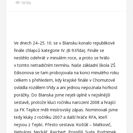
1010x
Ve dnech 24–25. 10. se v Blansku konalo republikové
finále chlapců kategorie IV. (8-9.třída). Finále se
nestihlo odehrát v minulém roce, a proto se hrálo
v tomto netradičním termínu. Naše základní škola ZŠ
Edisonova se tam probojovala na konci minulého roku
celkem s přehledem, kdy krajské finále v Chomutově
ovládla rozdílem třídy a ani jednou nepoznala hořkost
porážky. Do Blanska jsme nejeli úplně v nejsilnější
sestavě, protože kluci ročníku narození 2008 a hrající
za FK Teplice měli mistrovský zápas. Nominovali jsme
tedy kluky z ročníku 2007 a další hráče RFA, kteří
nejsou z Teplic. Přesto sestava: Košťál – Matkovič,
Nebuloni, Neckář, Rajchert, Pospíšil, Suda, Podzimek,