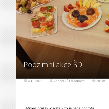
Podzimní akce ŠD
4.11. 2022
vedení ZŠ Edisonova
2054x
Mrkev, hrášek, cuketa – to je pane dobrota.