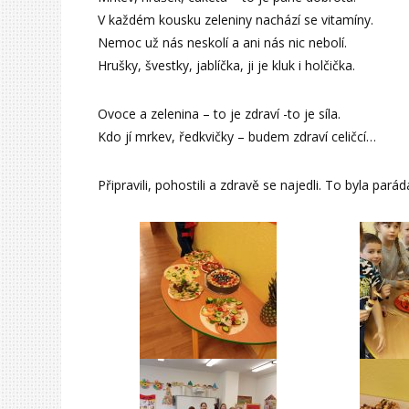
V každém kousku zeleniny nachází se vitamíny.
Nemoc už nás neskolí a ani nás nic nebolí.
Hrušky, švestky, jablíčka, ji je kluk i holčička.
Ovoce a zelenina – to je zdraví -to je síla.
Kdo jí mrkev, ředkvičky – budem zdraví celičcí…
Připravili, pohostili a zdravě se najedli. To byla parád