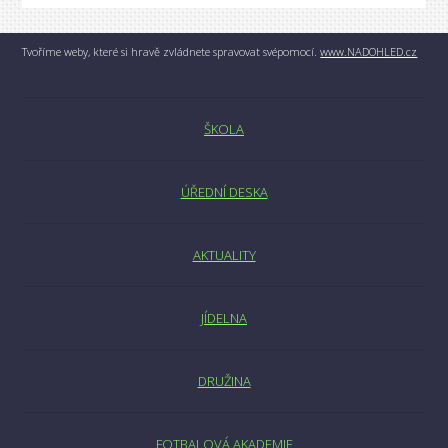
Tvoříme weby, které si hravě zvládnete spravovat svépomocí.
www.NADOHLED.cz
ŠKOLA
ÚŘEDNÍ DESKA
AKTUALITY
JÍDELNA
DRUŽINA
FOTBALOVÁ AKADEMIE