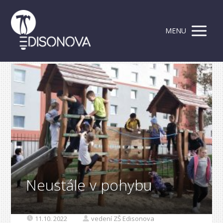
MENU
Neustále v pohybu
11.10. 2022
vedení ZŠ Edisonova