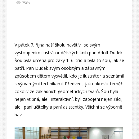
758x
V pátek 7. října naší školu navštívil se svým
vystoupením ilustrátor dětských knih pan Adolf Dudek.
Šou byla určena pro žáky 1.-6. tříd a byla to šou, jak se
patří. Pan Dudek svým osobitým a zábavným
způsobem dětem vysvětlil, kdo je ilustrátor a seznámil
s výtvarnými technikami. Předvedl, jak nakreslit téměř
cokoliv ze základních geometrických tvarů. Šou byla
nejen vtipná, ale i interaktivní, byli zapojeni nejen žáci,
ale i paní učitelky a paní asistentky. Všichni se výborně
bavili.