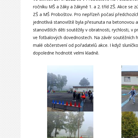
ročníku MŠ a žáky a žákyně 1. a 2. tříd ZŠ. Akce se 
ZŠ a MŠ Proboštov. Pro nepřízeň počasí předchozích
jednotlivá stanoviště byla přesunuta na betonovou a
stanovištích děti soutěžily v obratnosti, rychlosti, v
ve fotbalových dovednostech. Na závěr soutěžních her
malé občerstvení od pořadatelů akce. I když sluníčk
dopoledne hodnotit velmi kladně.