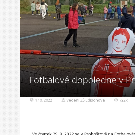
Fotbalové dopoledne v P
4.10. 2022
vedení ZŠ Edisonova
722x
Ve čtvrtek 29. 9. 2022 se v Proboštově na Fotbalové