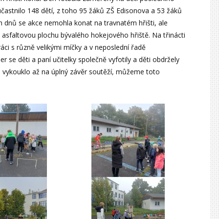
zúčastnilo 148 dětí, z toho 95 žáků ZŠ Edisonova a 53 žáků
 dnů se akce nemohla konat na travnatém hřišti, ale
 asfaltovou plochu bývalého hokejového hřiště. Na třinácti
 práci s různě velikými míčky a v neposlední řadě
 se děti a paní učitelky společně vyfotily a děti obdržely
o vykouklo až na úplný závěr soutěží, můžeme toto