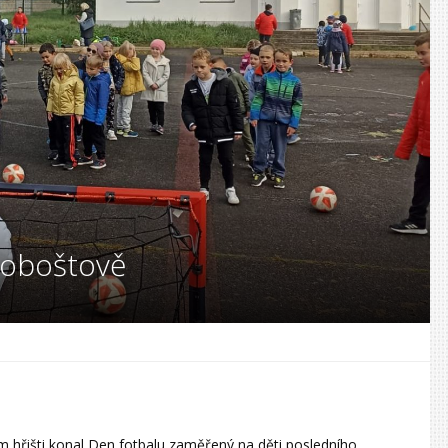
roboštově
m hřišti konal Den fotbalu zaměřený na děti posledního