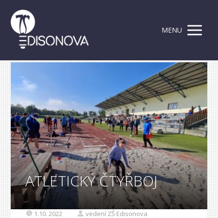
MENU
ATLETICKÝ ČTYŘBOJ
1.10. 2022
vedení ZŠ Edisonova