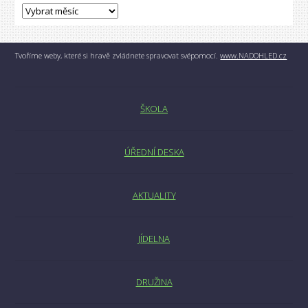
Tvoříme weby, které si hravě zvládnete spravovat svépomocí.
www.NADOHLED.cz
ŠKOLA
ÚŘEDNÍ DESKA
AKTUALITY
JÍDELNA
DRUŽINA