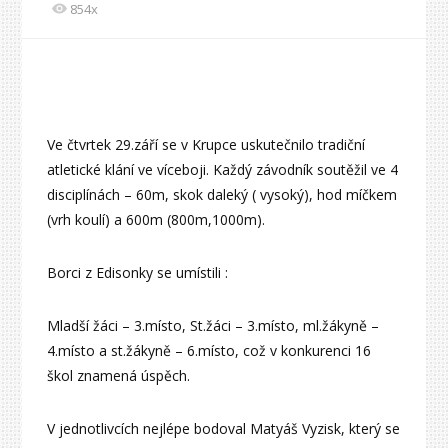
854x
Ve čtvrtek 29.září se v Krupce uskutečnilo tradiční
atletické klání ve víceboji. Každý závodník soutěžil ve 4
disciplínách – 60m, skok daleký ( vysoký), hod míčkem
(vrh koulí) a 600m (800m,1000m).
Borci z Edisonky se umístili :
Mladší žáci – 3.místo, St.žáci – 3.místo, ml.žákyně –
4.místo a st.žákyně – 6.místo, což v konkurenci 16
škol znamená úspěch.
V jednotlivcích nejlépe bodoval Matyáš Vyzisk, který se