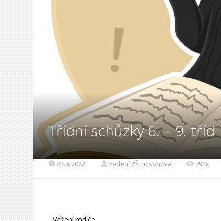
Třídní schůzky 6. – 9. tříd
23.9. 2022
vedení ZŠ Edisonova
792x
Vážení rodiče,