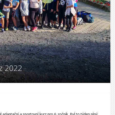
rz 2022
il adaptační a sportovní kurz pro 6. ročník. Byl to týden plný