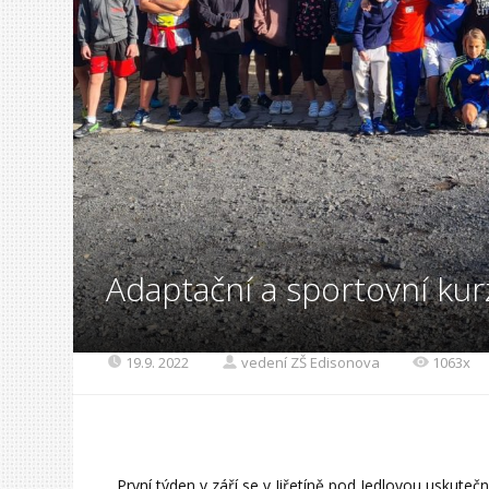
Adaptační a sportovní ku
19.9. 2022
vedení ZŠ Edisonova
1063x
První týden v září se v Jiřetíně pod Jedlovou uskutečn