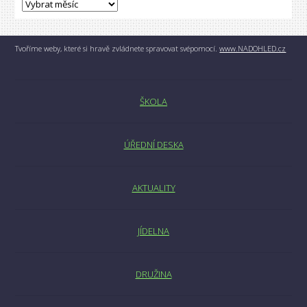
Tvoříme weby, které si hravě zvládnete spravovat svépomocí.
www.NADOHLED.cz
ŠKOLA
ÚŘEDNÍ DESKA
AKTUALITY
JÍDELNA
DRUŽINA