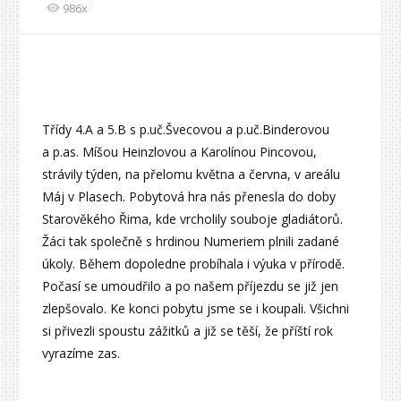
986x
Třídy 4.A a 5.B s p.uč.Švecovou a p.uč.Binderovou
a p.as. Míšou Heinzlovou a Karolínou Pincovou,
strávily týden, na přelomu května a června, v areálu
Máj v Plasech. Pobytová hra nás přenesla do doby
Starověkého Řima, kde vrcholily souboje gladiátorů.
Žáci tak společně s hrdinou Numeriem plnili zadané
úkoly. Během dopoledne probíhala i výuka v přírodě.
Počasí se umoudřilo a po našem příjezdu se již jen
zlepšovalo. Ke konci pobytu jsme se i koupali. Všichni
si přivezli spoustu zážitků a již se těší, že příští rok
vyrazíme zas.