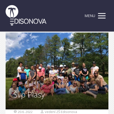
MENU
Švp Plasy
20.6. 2022
vedení ZŠ Edisonova